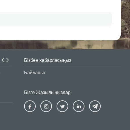
Бізбен хабарласыңыз
Интернет-алаяқтар белсенділігін арттырды
Байланыс
Бізге Жазылыңыздар
Ziraat
Ziraat
Ziraat
Ziraat
Kazakhstan
Kazakhstan
Kazakhstan
Kazakhsta