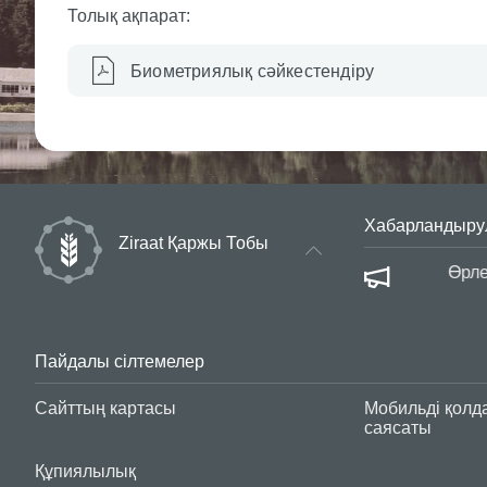
Толық ақпарат:
Биометриялық сәйкестендіру
Хабарландыру
Ziraat Қаржы Тобы
сауалнама
Өрлеу | Қ
Пайдалы сілтемелер
Сайттың картасы
Мобильді қолд
саясаты
Құпиялылық