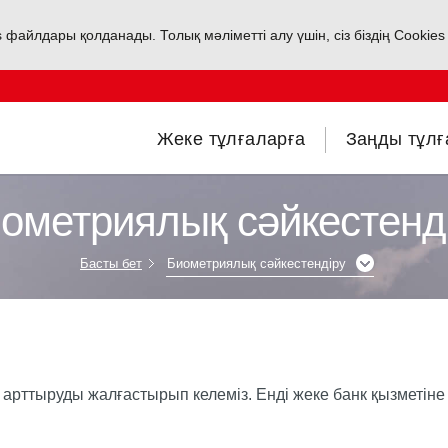
s файлдары қолданады. Толық мәліметті алу үшін, сіз біздің Cookie
Жеке тұлғаларға
Заңды тұлғ
ометриялық сәйкестенд
Басты бет
Биометриялық сәйкестендіру
ын арттыруды жалғастырып келеміз. Енді жеке банк қызмет