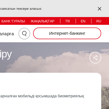
Жеке тұлғалар
Заңды тұлғалар
Kapa
s саясатын тексере аласыз.
TR
EN
RU
БАНК ТУРАЛЫ
ЖАҢАЛЫҚТАР
Іздеу
Интернет-банкинг
аларға
Үшін
іру
Say
Мында
Sos
Ağl
Басыңыз
Pay
іне арналған мобильді қосымшада биометриялық