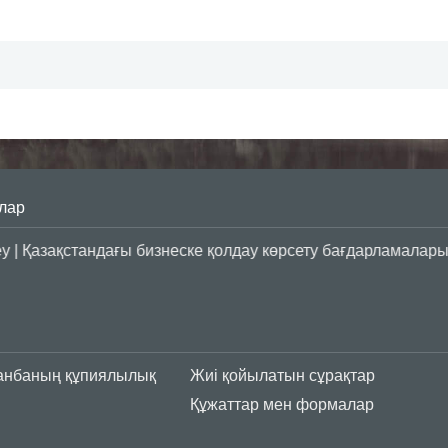
лар
азақстандағы бизнеске қолдау көрсету бағдарламалары
анбаның құпиялылық
Жиі қойылатын сұрақтар
Құжаттар мен формалар