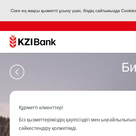
Сізге ең жақсы қызметті ұсыну үшін, біздің сайтымызда Cookie
Би
Құрметті клиенттер!
Біз қызметтеріміздің қауіпсіздігі мен ыңғайлылығ
сәйкестендіру қолжетімді.