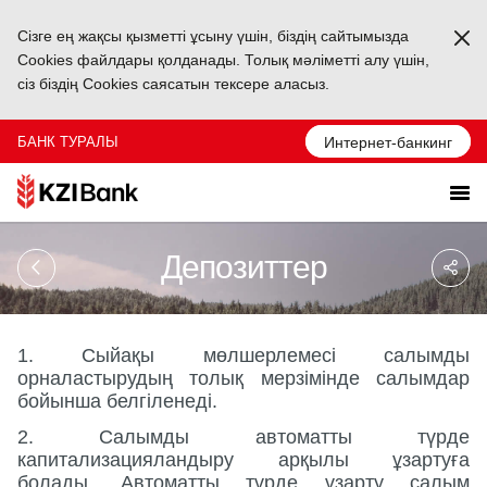
Сізге ең жақсы қызметті ұсыну үшін, біздің сайтымызда
Ka
Cookies файлдары қолданады. Толық мәліметті алу үшін,
сіз біздің Cookies саясатын тексере аласыз.
БАНК ТУРАЛЫ
Интернет-банкинг
Sa
Депозиттер
So
Ağ
Pa
1. Сыйақы мөлшерлемесі салымды
орналастырудың толық мерзімінде салымдар
бойынша белгіленеді.
2. Салымды автоматты түрде
капитализацияландыру арқылы ұзартуға
болады. Автоматты түрде ұзарту салым