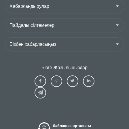
Бізге Жазылыңыздар
Ziraat
Ziraat
Ziraat
Ziraat
Kazakhstan
Kazakhstan
Kazakhstan
Kazakhs
Facebook
Instagram
Twitter
Linkedin
байланыс орталығы
727