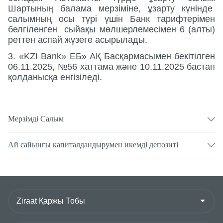
Шартының балама мерзіміне, ұзарту күнінде
салымның осы түрі үшін Банк тарифтерімен
белгіленген сыйақы мөлшерлемесімен 6 (алты)
реттен аспай жүзеге асырылады.
3. «KZI Bank» ЕБ» АҚ Басқармасымен бекітілген
06.11.2025, №56 хаттама және 10.11.2025 бастап
қолданысқа енгізіледі.
Мерзімді Салым
Ай сайынғы капиталдандырумен икемді депозиті