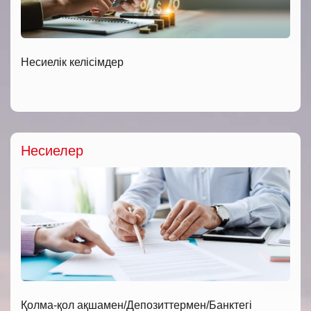
Несиелік келісімдер
Несиелер
Қолма-қол ақшамен/Депозиттермен/Банктегі