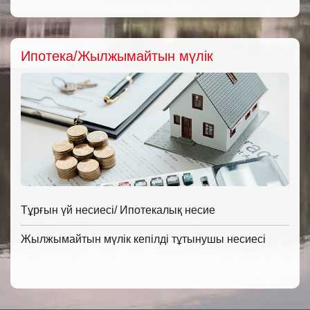
Ипотека/Жылжымайтын мүлік
Тұрғын үй несиесі/ Ипотекалық несие
Жылжымайтын мүлік кепілді тұтынушы несиесі