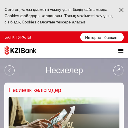
Сізге ең жақсы қызметті ұсыну үшін, біздің сайтымызда
Ka
Cookies файлдары қолданады. Толық мәліметті алу үшін,
сіз біздің Cookies саясатын тексере аласыз.
БАНК ТУРАЛЫ
Интернет-банкинг
Sa
Несиелер
So
Ağ
Pa
Несиелік келісімдер