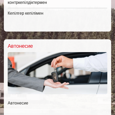
контркепілдіктермен
Кепілгер кепілімен
Автонесие
Автонесие