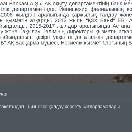
raat Bankası A.Ş.» АҚ оқыту департаментінің банк ме
птілік департаментінде, Йенишехир филиалының к
-2008 жылдар аралығында қаржылық талдау және 
шы
қызметін атқарды
. 2012 жылы "ҚЗХ Банкi" ЕБ" 
айындалды
. 2015-2017 жылдар аралығында Астан
у және бақылау бөлімінің
Директоры қызметін атқар
ғайындалып, қазіргі уақытта да аталған департам
ЕБ" АҚ Бас
қарма
мүшесі,
Н
есиелік қызмет блогының
Б
лар
азақстандағы бизнеске қолдау көрсету бағдарламалары