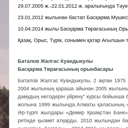
29.07.2005 ж.-22.01.2012 ж. аралығында Тәу
23.01.2012 жылынан бастап Басқарма Мүшес
10.04.2014 жылы Басқарма Төрағасының Ор
Қазақ, Орыс, Түрiк, сонымен қатар Ағылшын тi
Баталов Жалгас Куандыкулы
Басқарма Төрағасының орынбасары
Баталов Жалгас Куандыкулы, 2 ақпан 1975 
2004 жылының қараша айынан 2005 жылының 
дамудың негіздерін үйрену” курсы бойынша 
жолына 1999 жылында Алматы қаласының «Х
Әр-түрлі жылдары «Демир Қазақстан Банк
ретінде қызмет атқарды. 2010 жылындан б