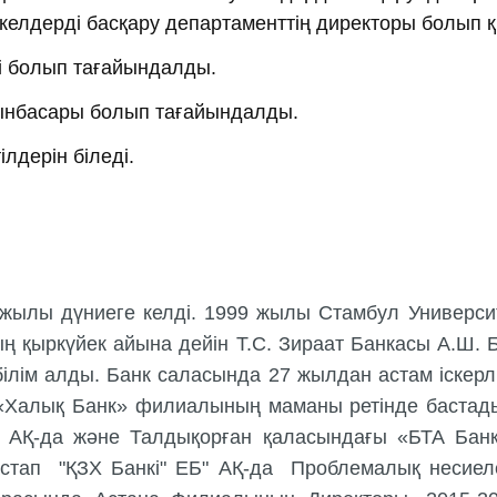
екелдерді басқару департаменттiң директоры болып 
і болып тағайындалды.
ынбасары болып тағайындалды.
лдерiн бiледi.
жылы дүниеге келді. 1999 жылы Стамбул Университ
қыркүйек айына дейін Т.С. Зираат Банкасы А.Ш. Бі
білім алды. Банк саласында 27 жылдан астам іскерл
алық Банк» филиалының маманы ретінде бастады 
» АҚ-да және Талдықорған қаласындағы «БТА Ба
астап "ҚЗХ Банкi" ЕБ" АҚ-да Проблемалық несиеле