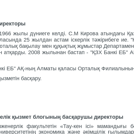
Директоры
966 жылы дүниеге келді. С.М Кирова атындағы Қаза
асында 25 жылдан астам іскерлік тәжірибеге ие. "
люталық бақылау мен құқықтық жұмыстар Департамен
 атқарды. 2008 жылынан бастап - "ҚЗХ Банкі ЕБ" А
анкі ЕБ" АҚ-ның Алматы қаласы Орталық Филиалының
ызметін басқару.
елік қызмет блогының басқарушы директоры
енерлік факультетін «Тау-кен ісі
»
мамандығы б
иверситетінің экономика және әкімшілік ғылымдар