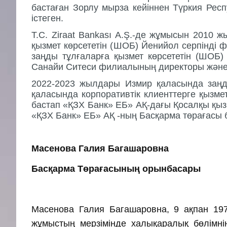
бастаған
Зорлу
мырза
кейіннен
Түркия
Респ
істеген
.
T.C. Ziraat Bankası A.Ş.-
де
жұмысын
2010
ж
қызмет
көрсететін
(
ШОБ
)
Йенийол
серпінді
ф
заңды
тұлғаларға
қызмет
көрсететін
(
ШОБ
Санайи
Ситеси
филиалының
директоры
жән
2022-2023
жылдары
Измир
қаласында
заң
қаласында
корпоративтік
клиенттерге
қызме
бастап
«
ҚЗХ
Банк
»
ЕБ
»
АҚ
-
дағы
Қосалқы
қыз
«
ҚЗХ
Банк
»
ЕБ
»
АҚ
-
ның
Басқарма
төрағасы
Масенова Галия Багашаровна
Басқарма Төрағасының орынбасары
Масенова Галия Багашаровна, 9 ақпан 197
жұмыстың мерзiмiнде халықаралық бөлiмнiң