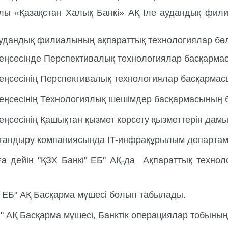
ы «Қазақстан Халық Банкі» АҚ Іле аудандық филиа
аудандық филиалының ақпараттық технологиялар бөл
кеңсесінде Перспективалық технологиялар басқарма
 кеңсесінің Перспективалық технологиялар басқарм
 кеңсесінің Технологиялық шешімдер басқармасының
кеңсесінің Қашықтан қызмет көрсету қызметтерін да
андыру компаниясында IT-инфрақұрылым департамен
 дейін "ҚЗХ Банкi" ЕБ" АҚ-да Ақпараттық техноло
" ЕБ" АҚ Басқарма мүшесі болып табылады.
Б" АҚ Басқарма мүшесі, Банктік операциялар тобын