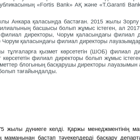
убликасының
«Fortis Bank»
АҚ
және
«T.Garanti Ban
ылы
Анкара
қаласында
бастаған
. 2015
жылы
Зорлу
илиалының
басшысы
болып
жұмыс
істеген
,
ал
201
)
филиал
директоры
,
Чорум
қаласындағы
филиал
е
Чорум
қаласындағы
филиал
директоры
лауазымда
ды
тұлғаларға
қызмет
көрсететін
(
ШОБ
)
филиал
д
т
көрсететін
филиал
директоры
болып
жұмыс
істеге
меттер
блогының
басқарушы
директоры
лауазымын
болып
тағайындалды
.
5 жылы дүниеге келді. Қаржы менеджментiнiң маг
 маманынан бастап тәуекелдерді басқару департа