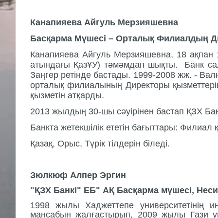
Канапияева Айгуль Мерзияшевна
Басқарма Мүшесі – Орталық Филиалдың 
Канапияева Айгуль Мерзияшевна, 18 ақпан 1
атындағы ҚазҰУ) тәмәмдап шықты. Банк сал
Заңгер ретінде бастады. 1999-2008 жж. - Ва
орталық филиалының Директоры қызметтерін
қызметін атқарды.
2013 жылдың 30-шы сәуірінен бастап ҚЗХ Б
Банкта жетекшілік ететін бағыттары: Филиал қ
Қазақ, Орыс, Түрік тілдерін біледі.
Зюлкюф Алпер Эргин
"ҚЗХ Банкi" ЕБ" АҚ Басқарма мүшесі,
Н
еси
1998 жылы Хаджеттепе университетінің инж
мансабын жалғастырып, 2009 жылы Гази ун