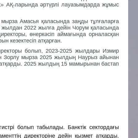
k»
АҚ
-
ларында
әртүрлі
лауазымдарда
жұмыс
мырза
Амасья
қаласында
заңды
тұлғаларға
7
жылдан
2022
жылға
дейін
Чорум
қаласында
директоры
,
өнеркәсіп
аймағында
орналасқан
рын
кезектесіп
атқарған
.
иректоры
болып
, 2023-2025
жылдары
Измир
н
Зорлу
мырза
2025
жылдың
Наурыз
айынан
атқарды
. 2025
жылдың
15
мамырынан
бастап
истрi болып табылады. Банктiк сектордағы
менттiң директоріне дейін қызмет атқарды.