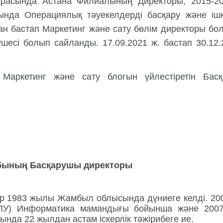
арасында Астана Филиалының Директоры, 2015-2
да Операциялық тәуекелдерді басқару және ішкі
н бастап Маркетинг және сату бөлім директоры б
шесі болып сайланды. 17.09.2021 ж. бастап 30.12
аркетинг және сату блогын үйлестіретін Бас
тобының Басқарушы директоры
ір 1983 жылы Жамбыл облысында дүниеге келді. 20
азҰПУ) Информатика мамандығы бойынша және 200
да 22 жылдан астам іскерлік тәжірибеге ие.