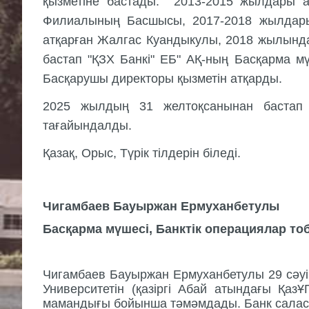
қызметіне бастады. 2013-2015 жылдары 
Филиалының Басшысы, 2017-2018 жылдарын
атқарған Жалгас Куандыкулы, 2018 жылында
бастап "ҚЗХ Банкi" ЕБ" АҚ-ның Басқарма мү
Басқарушы директоры қызметін атқарды.
2025 жылдың 31 желтоқсанынан бастап М
тағайындалды.
Қазақ, Орыс, Түрiк тiлдерiн бiледi.
Чигамбаев Бауыржан Ермуханбетулы
Басқарма мүшесі, Банктік операциялар 
Чигамбаев Бауыржан Ермуханбетулы 29 сәу
Университетін (қазіргі Абай атындағы Қ
мамандығы бойынша тәмәмдады. Банк саласын