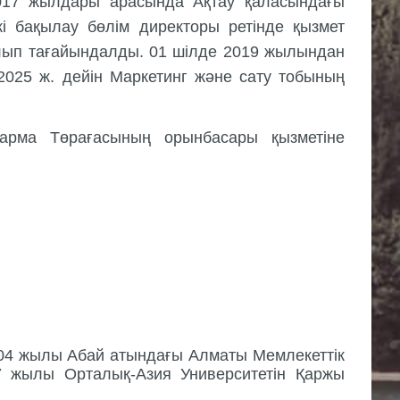
017 жылдары арасында Ақтау қаласындағы
 бақылау бөлім директоры ретінде қызмет
олып тағайындалды. 01 шілде 2019 жылындан
.2025 ж. дейін Маркетинг және сату тобының
қарма Төрағасының орынбасары қызметіне
04 жылы Абай атындағы Алматы Мемлекеттік
7 жылы Орталық-Азия Университетін Қаржы