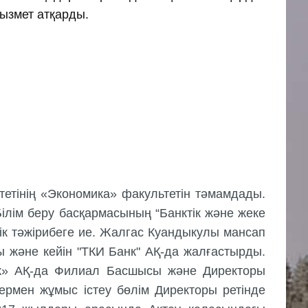
қызмет атқарды.
етінің «Экономика» факультетін тәмамдады.
лім беру басқармасының “Банктік және жеке
ік тәжірибеге ие. Жалгас Куандыкулы мансап
және кейін "ТКИ Банк" АҚ-да жалғастырды.
нк» АҚ-да Филиал Басшысы және Директоры
рмен жұмыс істеу бөлім Директоры ретінде