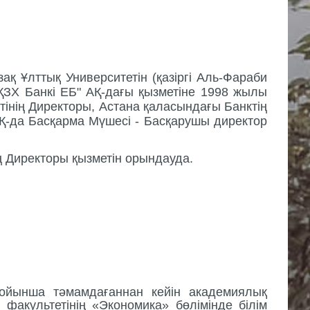
қ Ұлттық Университетін (қазіргі Аль-Фараби
ҚЗХ Банкi ЕБ" АҚ-дағы қызметіне 1998 жылы
тінің Директоры, Астана қаласындағы Банктің
Қ-да Басқарма Мүшесі - Басқарушы директор
 Директоры қызметін орындауда.
ойынша т
әмамдағаннан кейін
академиялық
 факультетінің
«Э
кономика
»
бөлімі
нде білім