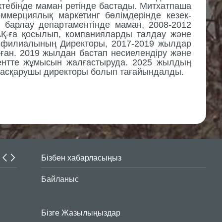
ктебінде маман ретінде бастады.
Митхатпаша
оммерциялық маркетинг бөлім
дерінде кезек-
барлау департаментінде маман, 2008-2012
АҚ-ға қосылып, компанияларды талдау және
а филиалының
Директоры
, 2017-2019 жылдар
ған
. 2019 жылдан бастап несиелендіру және
ентте
жұмысын жалғастыруда. 2025 жылдың
асқарушы директоры болып тағайындалды.
Бізбен хабарласыңыз
Интернет-алаяқтар белсенділігін арттырды
Байланыс
Бізге Жазылыңыздар