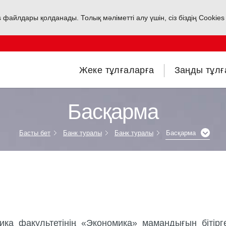
s файлдары қолданады. Толық мәліметті алу үшін, сіз біздің Cookie
Жеке тұлғаларға
Заңды тұлғ
Басқарма
Басты бет
Банк туралы
Банк туралы
Басқарма
ика
факультетінің
«
Экономика
»
мамандығын
бітірг