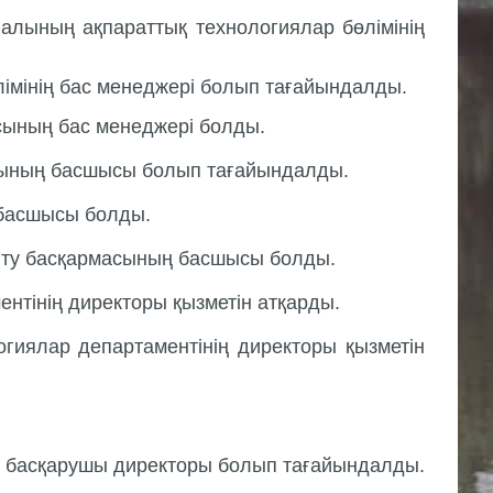
лының ақпараттық технологиялар бөлімінің
імінің бас менеджері болып тағайындалды.
сының бас менеджері болды.
асының басшысы болып тағайындалды.
 басшысы болды.
мыту басқармасының басшысы болды.
тінің директоры қызметін атқарды.
гиялар департаментінің директоры қызметін
ың басқарушы директоры болып тағайындалды.