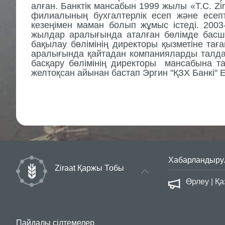
алған
. Банктік мансабын 1999 жылы «T.C. Zi
филиалын
ың
бухгалтерлік есеп және есе
кезеңімен
маман болып жұмыс істеді. 2003
жылдар аралығында
аталған
бөлімде бас
бақылау бөлімінің
директоры
қызметіне тағ
аралығында қайтадан компанияларды талда
басқару бөлімінің
директоры
мансабына та
желтоқсан айынан бастап Эргин "ҚЗХ Банкi" 
Хабарландыру
Ziraat Қаржы Тобы
сауалнама
Өрлеу | Қ
Пайдалы сілтемелер