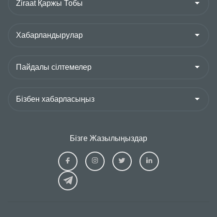
Бізге Жазылыңыздар
Ziraat
Ziraat
Ziraat
Ziraat
Kazakhstan
Kazakhstan
Kazakhstan
Kazakhs
Facebook
Instagram
Twitter
Linkedin