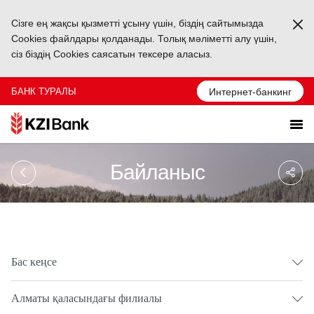
Сізге ең жақсы қызметті ұсыну үшін, біздің сайтымызда
Ka
Cookies файлдары қолданады. Толық мәліметті алу үшін,
сіз біздің Cookies саясатын тексере аласыз.
БАНК ТУРАЛЫ
Интернет-банкинг
Sa
Байланыс
So
Ağ
Pa
Бас кеңсе
Алматы қаласындағы филиалы