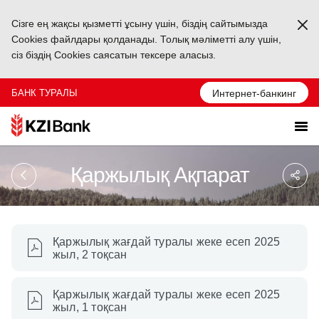
Сізге ең жақсы қызметті ұсыну үшін, біздің сайтымызда
Ka
Cookies файлдары қолданады. Толық мәліметті алу үшін,
сіз біздің Cookies саясатын тексере аласыз.
БАНК ТУРАЛЫ
Интернет-банкинг
Sa
Қаржылық Ақпарат
So
Ağ
Pa
Қаржылық жағдай туралы жеке есеп 2025
жыл, 2 тоқсан
Қаржылық жағдай туралы жеке есеп 2025
жыл, 1 тоқсан