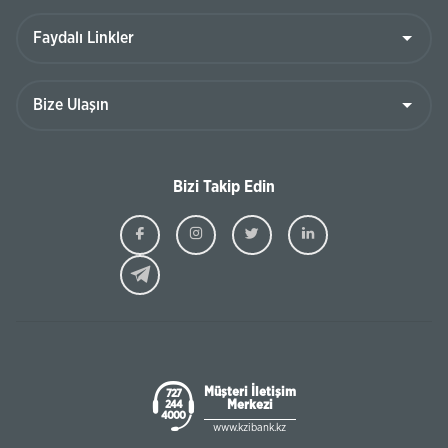
Bizi Takip Edin
Ziraat
Ziraat
Ziraat
Ziraat
Kazakhstan
Kazakhstan
Kazakhstan
Kazakhst
Facebook
Instagram
Twitter
Linkedin
Müşteri İletişim
727
Merkezi
244
4000
www.kzibank.kz