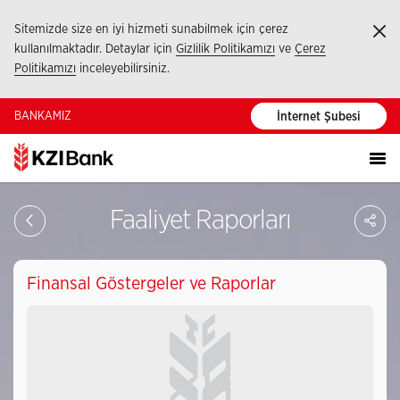
Sitemizde size en iyi hizmeti sunabilmek için çerez
Ka
kullanılmaktadır. Detaylar için
Gizlilik Politikamızı
ve
Çerez
Politikamızı
inceleyebilirsiniz.
BANKAMIZ
İnternet Şubesi
Sa
Faaliyet Raporları
So
Ağ
Pay
Finansal Göstergeler ve Raporlar