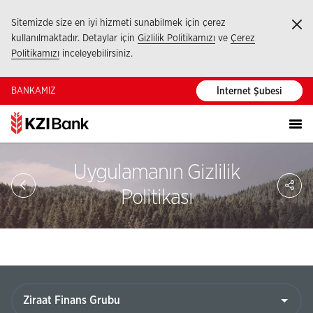
Sitemizde size en iyi hizmeti sunabilmek için çerez
Ka
kullanılmaktadır. Detaylar için
Gizlilik Politikamızı
ve
Çerez
Politikamızı
inceleyebilirsiniz.
BANKAMIZ
İnternet Şubesi
Uygulamanın Gizlilik
Sa
So
Politikası
Ağ
Pay