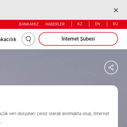
Bireysel
Kurumsal
Kapat
KZ
EN
RU
BANKAMIZ
HABERLER
Arama
İnternet Şubesi
kacılık
yapmak
için
Say
Sos
Ağl
tıklayınız.
Pay
küçük veri dosyaları çerez olarak anılmakta olup, Internet
.