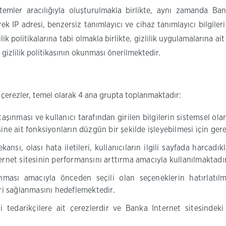
emler aracılığıyla oluşturulmakla birlikte, aynı zamanda Bank
rerek IP adresi, benzersiz tanımlayıcı ve cihaz tanımlayıcı bilgil
zlilik politikalarına tabi olmakla birlikte, gizlilik uygulamaların
t gizlilik politikasının okunması önerilmektedir.
 çerezler, temel olarak 4 ana grupta toplanmaktadır:
taşınması ve kullanıcı tarafından girilen bilgilerin sistemsel ol
ne ait fonksiyonların düzgün bir şekilde işleyebilmesi için gerek
ansı, olası hata iletileri, kullanıcıların ilgili sayfada harcadı
ernet sitesinin performansını arttırma amacıyla kullanılmaktadır
nması amacıyla önceden seçili olan seçeneklerin hatırlatılm
eri sağlanmasını hedeflemektedir.
tedarikçilere ait çerezlerdir ve Banka Internet sitesindeki