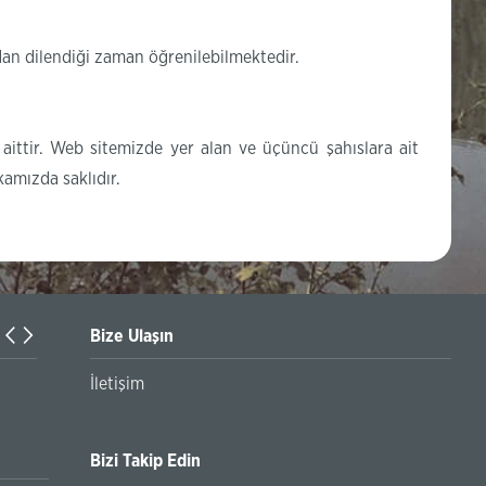
ıdan dilendiği zaman öğrenilebilmektedir.
ittir. Web sitemizde yer alan ve üçüncü şahıslara ait
kamızda saklıdır.
Bize Ulaşın
İşletmelere Destek Programları
İletişim
İnternet 
Bizi Takip Edin