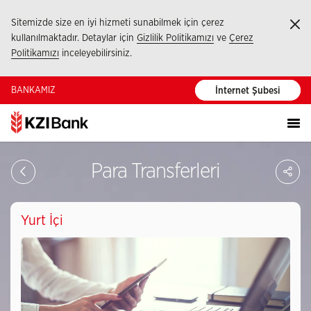
Sitemizde size en iyi hizmeti sunabilmek için çerez
Ka
kullanılmaktadır. Detaylar için
Gizlilik Politikamızı
ve
Çerez
Politikamızı
inceleyebilirsiniz.
BANKAMIZ
İnternet Şubesi
Sa
Para Transferleri
So
Ağ
Pay
Yurt İçi