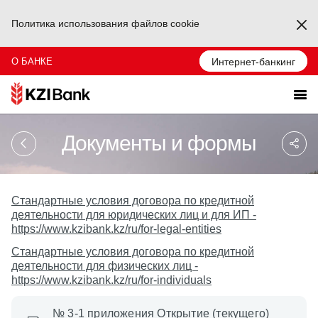
Политика использования файлов cookie
Ka
О БАНКЕ
Интернет-банкинг
Sa
Документы и формы
So
Ağ
Pa
Стандартные условия договора по кредитной
деятельности для юридических лиц и для ИП -
https://www.kzibank.kz/ru/for-legal-entities
Стандартные условия договора по кредитной
деятельности для физических лиц -
https://www.kzibank.kz/ru/for-individuals
№ 3-1 приложения Открытие (текущего)