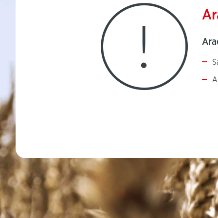
Ar
Arad
S
A